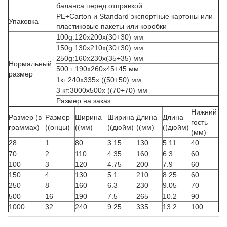
баланса перед отправкой
PE+Carton и Standard экспортные картоны или
Упаковка
пластиковые пакеты или коробки
100g:120x200x(30+30) мм
150g:130x210x(30+30) мм
250g:160x230x(35+35) мм
Нормальный
500 г:190х260х45+45 мм
размер
1кг:240x335x ((50+50) мм
3 кг:3000x500x ((70+70) мм
Размер на заказ
Нижний
Размер (в
Размер
Ширина
Ширина
Длина
Длина
гость
граммах)
((онцы)
((мм)
((дюйм)
((мм)
((дюйм)
(мм)
28
1
80
3.15
130
5.11
40
70
2
110
4.35
160
6.3
60
100
3
120
4.75
200
7.9
60
150
4
130
5.1
210
8.25
60
250
8
160
6.3
230
9.05
70
500
16
190
7.5
265
10.2
90
1000
32
240
9.25
335
13.2
100