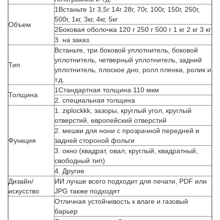
1Встаньте 1г 3,5г 14г 28г, 70г, 100г, 150г, 250г,
500г, 1кг, 3кг, 4кг, 5кг
Объем
2Боковая оболочка 120 г 250 г 500 г 1 кг 2 кг 3 кг
3. на заказ.
Встаньте, три боковой уплотнитель, боковой
уплотнитель, четверный уплотнитель, задний
Тип
уплотнитель, плоское дно, ролл пленка, ролик и
т.д.
1Стандартная толщина 110 мкм
Толщина
2. специальная толщина
1. ziplockkk, зазоры, круглый угол, круглый
отверстий, европейский отверстий
2. мешки для нони с прозрачной передней и
Функция
задней стороной фольги
3. окно (квадрат, овал, круглый, квадратный,
свободный тип)
4. Другие
Дизайн/
ИИ лучше всего подходит для печати, PDF или
искусство
JPG также подходят
Отличная устойчивость к влаге и газовый
барьер