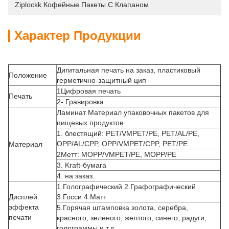
Ziplockk Кофейные Пакеты С Клапаном
Характер Продукции
Дигитальная печать на заказ, пластиковый
Положение
герметично-защитный цип
1Цифровая печать
Печать
2- Гравировка
Ламинат Материал упаковочных пакетов для
пищевых продуктов
1. блестящий: PET/VMPET/PE, PET/AL/PE,
OPP/AL/CPP, OPP/VMPET/CPP, PET/PE
Материал
2Метт: MOPP/VMPET/PE, MOPP/PE
3. Kraft-бумага
4. на заказ.
1.Голографический 2.Графографический
Дисплей
3.Госси 4.Матт
эффекта
5.Горячая штамповка золота, серебра,
печати
красного, зеленого, желтого, синего, радуги,
голограммы и т.д.