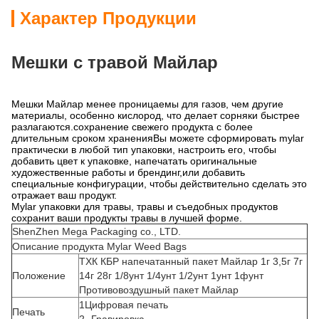
Характер Продукции
Мешки с травой Майлар
Мешки Майлар менее проницаемы для газов, чем другие
материалы, особенно кислород, что делает сорняки быстрее
разлагаются.сохранение свежего продукта с более
длительным сроком храненияВы можете сформировать mylar
практически в любой тип упаковки, настроить его, чтобы
добавить цвет к упаковке, напечатать оригинальные
художественные работы и брендинг,или добавить
специальные конфигурации, чтобы действительно сделать это
отражает ваш продукт.
Mylar упаковки для травы, травы и съедобных продуктов
сохранит ваши продукты травы в лучшей форме.
ShenZhen Mega Packaging co., LTD.
Описание продукта Mylar Weed Bags
ТХК КБР напечатанный пакет Майлар 1г 3,5г 7г
Положение
14г 28г 1/8унт 1/4унт 1/2унт 1унт 1фунт
Противовоздушный пакет Майлар
1Цифровая печать
Печать