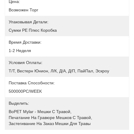
Цена:
Возможен Торг
Упаковывая Детали:
Сумки PE Плюс Коробка
Время Доставки:
1-2 Неделя
Условия Оплаты:
Т/Т, Вестерн Юнион, Л/К, Д/А, Д/П, ПайПал, Эскроу
Поставка Способности:
500000PC/WEEK
Выделить:
BoPET Mylar - Мешки С Травой
, 
Печатание На Гравюре Мешков С Травой
, 
Застегивание На Заказ Мешки Для Травы