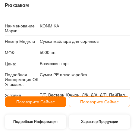
Рюкзаком
Наименование
KONMIKA
Марки:
Сумки майлара для сорняков
Номер Модели:
5000 шт.
МОК:
Возможен торг
Цена:
Подробная
Сумки PE плюс коробка
Информация Об
Упаковке:
Т/Т, Вестерн Юнион, Л/К, Д/А, Д/П, ПайПал,
Условия
Эскроу
Оплаты:
Поговорите Сейчас
Поговорите Сейчас
Подробная Информация
Характер Продукции