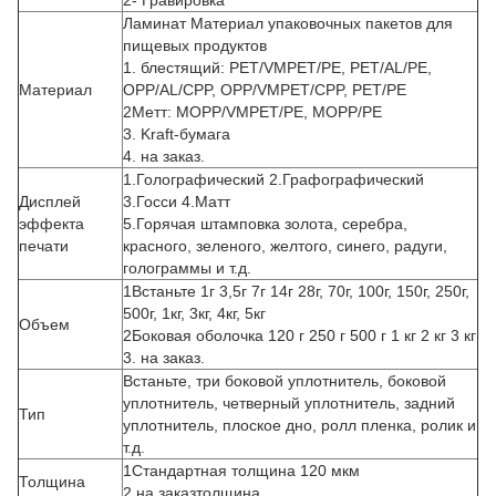
2- Гравировка
Ламинат Материал упаковочных пакетов для
пищевых продуктов
1. блестящий: PET/VMPET/PE, PET/AL/PE,
Материал
OPP/AL/CPP, OPP/VMPET/CPP, PET/PE
2Метт: MOPP/VMPET/PE, MOPP/PE
3. Kraft-бумага
4. на заказ.
1.Голографический 2.Графографический
Дисплей
3.Госси 4.Матт
эффекта
5.Горячая штамповка золота, серебра,
печати
красного, зеленого, желтого, синего, радуги,
голограммы и т.д.
1Встаньте 1г 3,5г 7г 14г 28г, 70г, 100г, 150г, 250г,
500г, 1кг, 3кг, 4кг, 5кг
Объем
2Боковая оболочка 120 г 250 г 500 г 1 кг 2 кг 3 кг
3. на заказ.
Встаньте, три боковой уплотнитель, боковой
уплотнитель, четверный уплотнитель, задний
Тип
уплотнитель, плоское дно, ролл пленка, ролик и
т.д.
1Стандартная толщина 120 мкм
Толщина
2.
на заказ
толщина