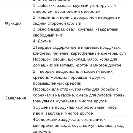
1. ziplockkk, зазоры, круглый угол, круглый
отверстий, европейский отверстий
2. мешки для нони с прозрачной передней и
Функция
задней стороной фольги
3. окно (квадрат, овал, круглый, квадратный,
свободный тип)
4. Другие
1Твердое содержание в пищевых продуктах:
конфеты, печенье, картофельные крекеры, суп
Порошок, овощи, шоколад, мясо, корм для
домашних животных, кротон и многое другое
2. Твердые вещества для косметических
средств, моющих порошков и других
промышленных средств:
Порошок для стирки, гранулы для борьбы с
сорняками на газоне, смесь для луговой травы,
Заявления
гранулы от муравьёв и многое другое
3Сушеные продукты: картофельные чипсы,
изюм, закуска и многое другое
4Содержание жидкости: сок, напиток,
минеральная вода, соус, кетчуп, молоко, уход
за кожей,