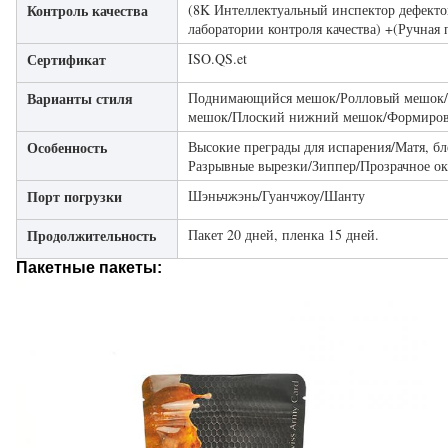
Контроль качества
(8K Интеллектуальный инспектор дефекто
лаборатории контроля качества) +(Ручная 
Сертификат
ISO.QS.et
Варианты стиля
Поднимающийся мешок/Ролловый мешок/
мешок/Плоский нижний мешок/Формиров
Особенность
Высокие преграды для испарения/Матя, бл
Разрывные вырезки/Зиппер/Прозрачное о
Порт погрузки
Шэньчжэнь/Гуанчжоу/Шанту
Продолжительность
Пакет 20 дней, пленка 15 дней.
Пакетные пакеты: