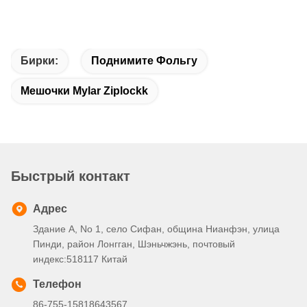
Бирки:
Поднимите Фольгу
Мешочки Mylar Ziplockk
Быстрый контакт
Адрес
Здание А, No 1, село Сифан, община Нианфэн, улица
Пинди, район Лонгган, Шэньчжэнь, почтовый
индекс:518117 Китай
Телефон
86-755-15818643567