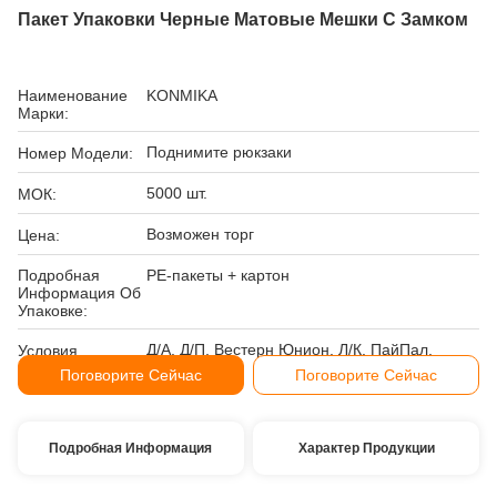
Пакет Упаковки Черные Матовые Мешки С Замком
Наименование
KONMIKA
Марки:
Поднимите рюкзаки
Номер Модели:
5000 шт.
МОК:
Возможен торг
Цена:
Подробная
PE-пакеты + картон
Информация Об
Упаковке:
Д/А, Д/П, Вестерн Юнион, Л/К, ПайПал,
Условия
Эскроу, Т/Т,
Оплаты:
Поговорите Сейчас
Поговорите Сейчас
Подробная Информация
Характер Продукции