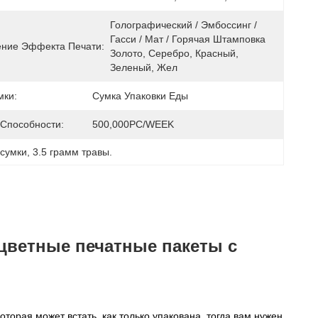
Голографический / Эмбоссинг / 
Гасси / Мат / Горячая Штамповка 
ние Эффекта Печати:
Золото, Серебро, Красный, 
Зеленый, Жел
мки:
Сумка Упаковки Еды
 Способности:
500,000PC/WEEK
 сумки
, 
3.5 грамм травы.
 цветные печатные пакеты с
оторая может встать, как только упакована, тогда вам нужен