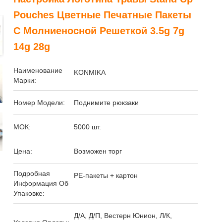
Pouches Цветные Печатные Пакеты
С Молниеносной Решеткой 3.5g 7g
14g 28g
Наименование
KONMIKA
Марки:
Номер Модели:
Поднимите рюкзаки
МОК:
5000 шт.
Цена:
Возможен торг
Подробная
PE-пакеты + картон
Информация Об
Упаковке:
Д/А, Д/П, Вестерн Юнион, Л/К,