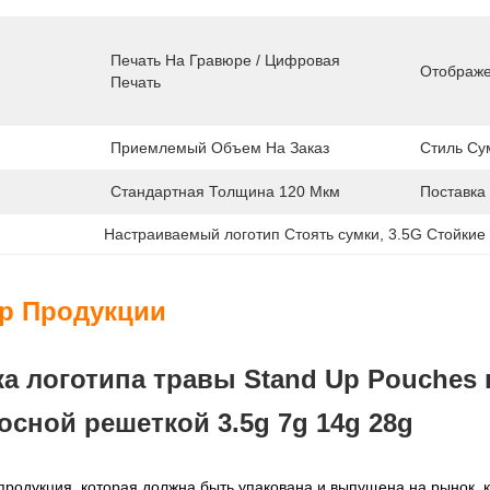
Печать На Гравюре / Цифровая 
Отображе
Печать
Приемлемый Объем На Заказ
Стиль Су
Стандартная Толщина 120 Мкм
Поставка
Настраиваемый логотип Стоять сумки
, 
3.5G Стойкие
ер Продукции
а логотипа травы Stand Up Pouches
сной решеткой 3.5g 7g 14g 28g
 продукция, которая должна быть упакована и выпущена на рынок, к