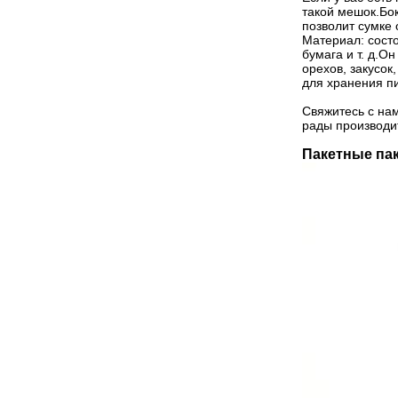
такой мешок.Бо
позволит сумке 
Материал: состо
бумага и т. д.О
орехов, закусок
для хранения п
Свяжитесь с нам
рады производит
Пакетные па