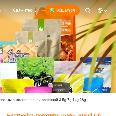
Свяжитесь Мы
Общаться
ия
пакеты с молниеносной решеткой 3.5g 7g 14g 28g
Настройка Логотипа Травы Stand Up