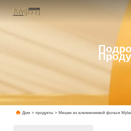
Подро
Проду
Дом
>
продукты
>
Мешки из алюминиевой фольги Myla