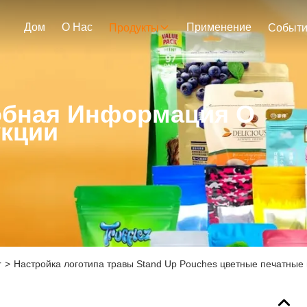
Дом
О Нас
Применение
Продукты
Событ
бная Информация О
кции
r
>
Настройка логотипа травы Stand Up Pouches цветные печатные 