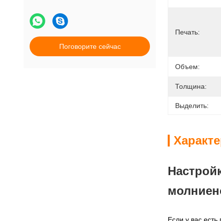
Печать:
Поговорите сейчас
Объем:
Толщина:
Выделить:
Характ
Настройк
молниено
Если у вас есть