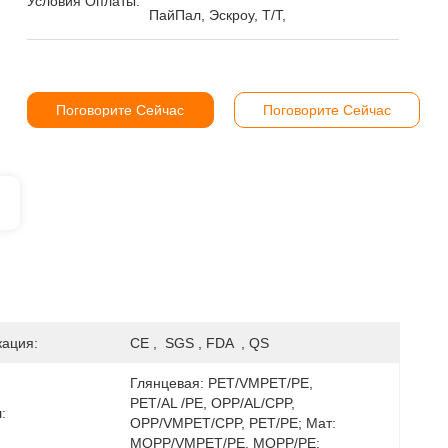
Условия Оплаты:
ПайПал, Эскроу, Т/Т,
Поговорите Сейчас
Поговорите Сейчас
ация:
CE ,  SGS , FDA  , QS
Глянцевая: PET/VMPET/PE, 
PET/AL /PE, OPP/AL/CPP, 
:
OPP/VMPET/CPP, PET/PE; Мат: 
MOPP/VMPET/PE, MOPP/PE;